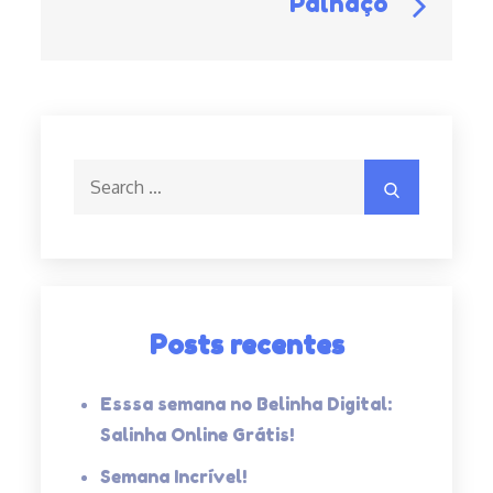
Palhaço
ar
Post
Search
Search
for:
Posts recentes
Esssa semana no Belinha Digital:
Salinha Online Grátis!
Semana Incrível!