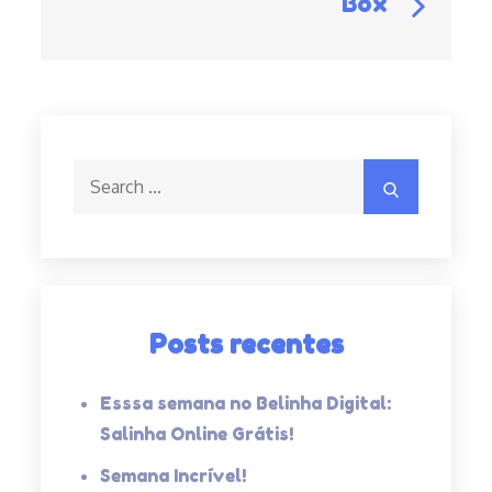
Box
ar
Post
Search
Search
for:
Posts recentes
Esssa semana no Belinha Digital:
Salinha Online Grátis!
Semana Incrível!