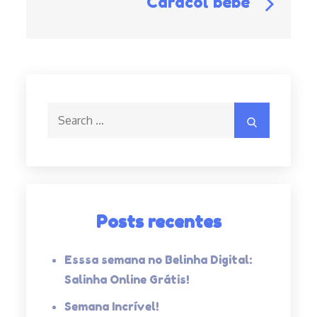
Caracol bebê
ar
Post
Search
Search
for:
Posts recentes
Esssa semana no Belinha Digital:
Salinha Online Grátis!
Semana Incrível!