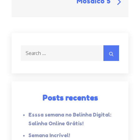
Mosaico 5
ar
Post
Search
Search
for:
Posts recentes
Esssa semana no Belinha Digital:
Salinha Online Grátis!
Semana Incrível!