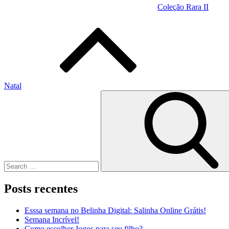
Coleção Rara II
Natal
Search
for:
Posts recentes
Esssa semana no Belinha Digital: Salinha Online Grátis!
Semana Incrível!
Como escolher Jogos para seu filho?