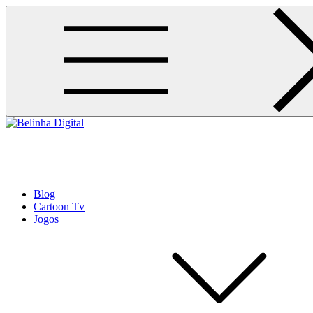
Skip
to
content
Belinha Digital
ABC com seu bebê
Blog
Cartoon Tv
Jogos