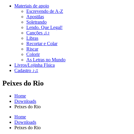
Materiais de apoio
Escrevendo de A-Z
Apostilas
Soletrando
Lendo. Que Legal!
Canções ♫♪
Libras
Recortar e Colar
Riscar
Colorir
As Letras no Mundo
Livros/Lojinha Física
Cadastro ♪♫
Peixes do Rio
Home
Downloads
Peixes do Rio
Home
Downloads
Peixes do Rio