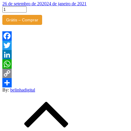
Posted
26 de setembro de 2020
24 de janeiro de 2021
on
Facebook
Twitter
LinkedIn
WhatsApp
Copy
By:
belinhadigital
Link
Compartilhar
Navegação
de
Post