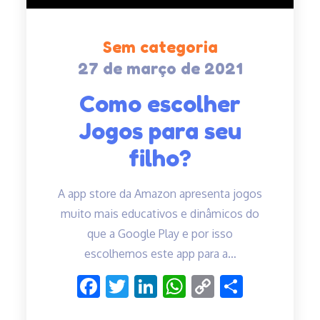
Sem categoria
27 de março de 2021
Posted
on
Como escolher
Jogos para seu
filho?
A app store da Amazon apresenta jogos
muito mais educativos e dinâmicos do
que a Google Play e por isso
escolhemos este app para a…
F
T
Li
W
C
C
ac
w
n
h
o
o