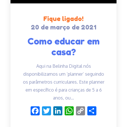
Fique ligado!
20 de março de 2021
Posted
on
Como educar em
casa?
Aqui na Belinha Digital nós
disponibilizamos um ‘planner’ seguindo
os parâmetros curriculares. Este planner
em específico é para crianças de 5 a 6
anos, ou…
F
T
Li
W
C
C
ac
w
n
h
o
o